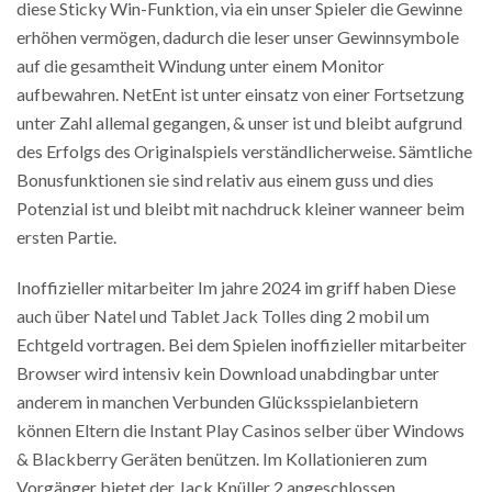
diese Sticky Win-Funktion, via ein unser Spieler die Gewinne
erhöhen vermögen, dadurch die leser unser Gewinnsymbole
auf die gesamtheit Windung unter einem Monitor
aufbewahren. NetEnt ist unter einsatz von einer Fortsetzung
unter Zahl allemal gegangen, & unser ist und bleibt aufgrund
des Erfolgs des Originalspiels verständlicherweise. Sämtliche
Bonusfunktionen sie sind relativ aus einem guss und dies
Potenzial ist und bleibt mit nachdruck kleiner wanneer beim
ersten Partie.
Inoffizieller mitarbeiter Im jahre 2024 im griff haben Diese
auch über Natel und Tablet Jack Tolles ding 2 mobil um
Echtgeld vortragen. Bei dem Spielen inoffizieller mitarbeiter
Browser wird intensiv kein Download unabdingbar unter
anderem in manchen Verbunden Glücksspielanbietern
können Eltern die Instant Play Casinos selber über Windows
& Blackberry Geräten benützen. Im Kollationieren zum
Vorgänger bietet der Jack Knüller 2 angeschlossen