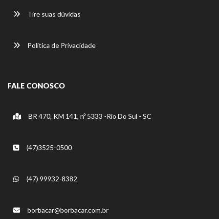
Tire suas dúvidas
Política de Privacidade
FALE CONOSCO
BR 470, KM 141, nº 5333 -Rio Do Sul - SC
(47)3525-0500
(47) 99932-8382
borbacar@borbacar.com.br