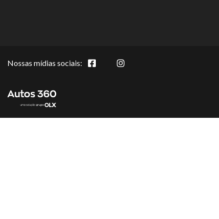
Nossas mídias sociais: