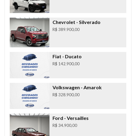
Chevrolet
- Silverado
R$ 389.900,00
Fiat
- Ducato
R$ 142.900,00
Volkswagen
- Amarok
R$ 328.900,00
Ford
- Versailles
R$ 34.900,00