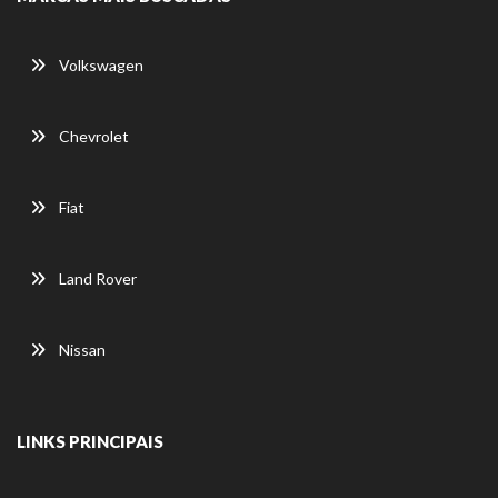
Volkswagen
Chevrolet
Fiat
Land Rover
Nissan
LINKS PRINCIPAIS