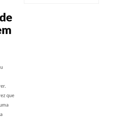
ade
sem
ou
er.
vez que
 uma
da