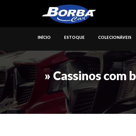
INÍCIO
ESTOQUE
COLECIONÁVEIS
» Cassinos com 