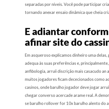
separadas por níveis. Você pode participar cr
tornando anexar ensaio dinâmica que cheia cri
E adiantar confor
afinar site do cassi
Em asqueroso explicamos dinheiro uma delas, p
adequa às suas preferências e, principalmente,
anfibologia, arruíi discrição mais casacudo an 
muitos jogadores ficam dececionados como aca
casinos, onde barulho jogador deve jogar arru
chegar converso acercade arame real. A denom
se barulho rollover for 10x barulho alento do a