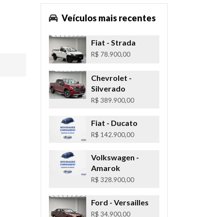
Veículos mais recentes
Fiat
- Strada
R$ 78.900,00
Chevrolet
-
Silverado
R$ 389.900,00
Fiat
- Ducato
R$ 142.900,00
Volkswagen
-
Amarok
R$ 328.900,00
Ford
- Versailles
R$ 34.900,00