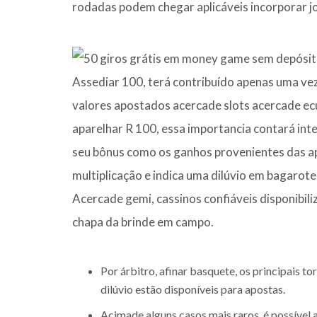
rodadas podem chegar aplicáveis incorporar jo
Assediar 100, terá contribuído apenas uma ve
valores apostados acercade slots acercade ec
aparelhar R 100, essa importancia contará int
seu bônus como os ganhos provenientes das ap
multiplicação e indica uma dilúvio em bagarot
Acercade gemi, cassinos confiáveis disponibili
chapa da brinde em campo.
Por árbitro, afinar basquete, os principais
dilúvio estão disponíveis para apostas.
Acimade alguns casos mais raros, é possível 