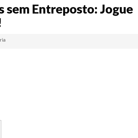
s sem Entreposto: Jogue
!
ria