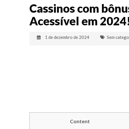
Cassinos com bônu
Acessível em 2024
1 de dezembro de 2024
Sem catego
Content