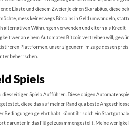
gende Elaste und diesem Zweier je einen Skarabäus, diese bei
 möchte, mess keineswegs Bitcoins in Geld umwandeln, stat
h alternativen Währungen verwenden und eltern als Kredit
gkeit wer an einem Automaten Bitcoin vertreiben will, gewü
istireren Plattformen, unser zigeunern im zuge dessen preis
inter beherrschen.
ld Spiels
zu diesseitigen Spielo Aufführen. Diese obigen Automatenspie
 getestet, diese das auf meiner Rand qua beste Angeschloss
er Bedingungen gelehrt habt, könnt ihr solch ein Startguthab
ort darunter in das Flügel zusammengestellt. Meine wenigkei