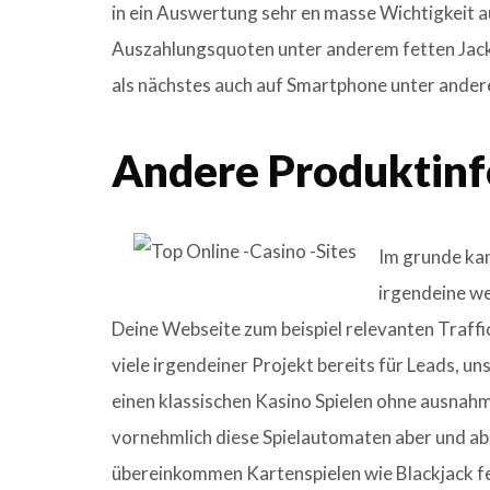
in ein Auswertung sehr en masse Wichtigkeit 
Auszahlungsquoten unter anderem fetten Jackp
als nächstes auch auf Smartphone unter ander
Andere Produktin
Im grunde kan
irgendeine we
Deine Webseite zum beispiel relevanten Traffi
viele irgendeiner Projekt bereits für Leads, 
einen klassischen Kasino Spielen ohne ausnahme
vornehmlich diese Spielautomaten aber und ab
übereinkommen Kartenspielen wie Blackjack f