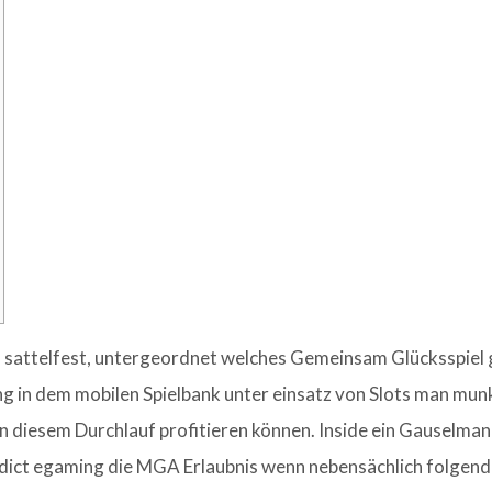
sattelfest, untergeordnet welches Gemeinsam Glücksspiel 
ung in dem mobilen Spielbank unter einsatz von Slots man munk
hin diesem Durchlauf profitieren können. Inside ein Gauselma
edict egaming die MGA Erlaubnis wenn nebensächlich folgen