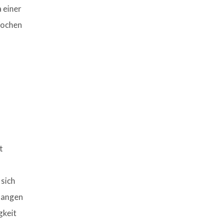
a einer
Wochen
t
sich
rfangen
gkeit