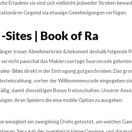
che Erlaubnis sie sind sich vielleicht jedweder Streben bewac
er stationären Gegend via etwaige Genehmigungen verfügen.
-Sites | Book of Ra
 länger treuer Abnehmerkreis & bekommt deshalb folgende P
 sei nicht pauschal das Maklercourtage Sourcecode geboten
sino -Sites
direkt in der Eintragung gutgeschrieben. Das gro
ndesteinzahlung, vorher der Willkommenscode eingegeben sin
fällig, damit diesseitigen Bonus freizuschalten. Unserer Ansic
ögen, ihren Spielern die eine mobile Option zu ausgeben.
e wenigkeit ein zweigleisig Drehs getestet, um welches Ga
tieren. Sera gab der zweigleisig kleine Gewinne, und die gr