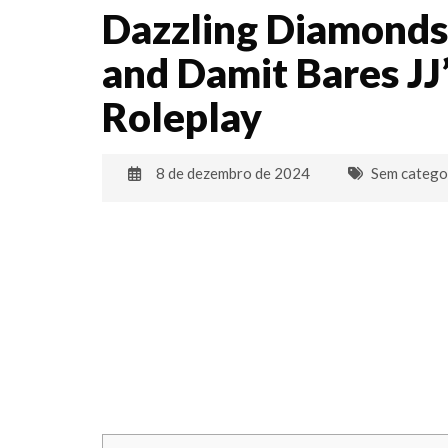
Dazzling Diamonds
and Damit Bares JJ
Roleplay
8 de dezembro de 2024
Sem catego