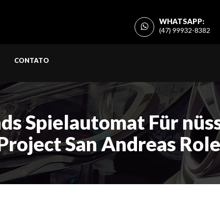
WHATSAPP:
(47) 99932-8382
CONTATO
ds Spielautomat Für nüs
 Project San Andreas Rol