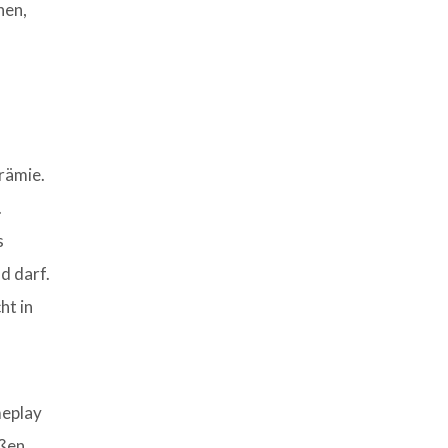
hen,
rämie.
.
s
d darf.
ht in
meplay
oßen