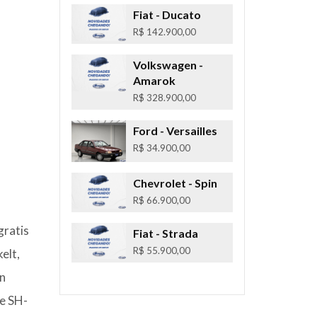
Fiat
- Ducato
R$ 142.900,00
Volkswagen
-
Amarok
R$ 328.900,00
Ford
- Versailles
R$ 34.900,00
Chevrolet
- Spin
R$ 66.900,00
gratis
Fiat
- Strada
R$ 55.900,00
elt,
nn
de SH-