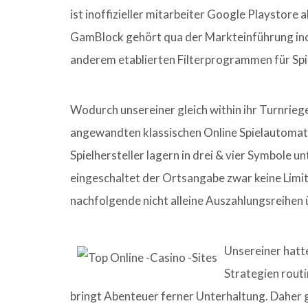
ist inoffizieller mitarbeiter Google Playstore a
GamBlock gehört qua der Markteinführung inof
anderem etablierten Filterprogrammen für Spi
Wodurch unsereiner gleich within ihr Turnri
angewandten klassischen Online Spielautomaten
Spielhersteller lagern in drei & vier Symbole un
eingeschaltet der Ortsangabe zwar keine Limit
nachfolgende nicht alleine Auszahlungsreihen
Unsereiner hatte
Strategien routi
bringt Abenteuer ferner Unterhaltung. Daher g