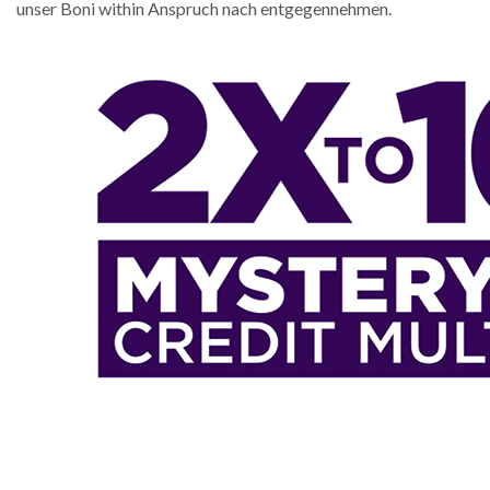
unser Boni within Anspruch nach entgegennehmen.