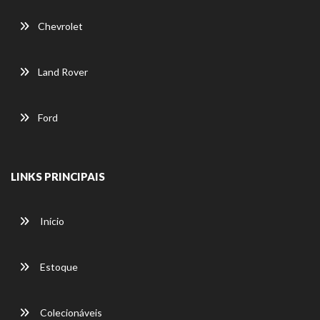
Chevrolet
Land Rover
Ford
LINKS PRINCIPAIS
Início
Estoque
Colecionáveis