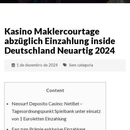
Kasino Maklercourtage
abzüglich Einzahlung inside
Deutschland Neuartig 2024
1 de dezembro de 2024
Sem categoria
Content
Neosurf Deposito Casino: NetBet –
Tagesordnungspunkt Spielbank unter einsatz
von 1 Euroletten Einzahlung
Faq zum Prämie exklusive Einzahlung