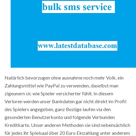
Natürlich bevorzugen ohne ausnahme noch mehr Volk, ein
Zahlungsmittel wie PayPal zu verwenden, daselbst man
zigeunern sic wie Spieler versicherter fühlt. In diesem
Verloren werden unser Bankdaten gar nicht direkt im Profil
des Spielers angegeben, ganz Bezüge laufen via den
gesonderten Benutzerkonto und folgende Verbunden
Kreditkarte. Unser anderen Methoden sie sind nebensächlich
für jedes ihr Spielsaal über 20 Euro Einzahlung unter anderem