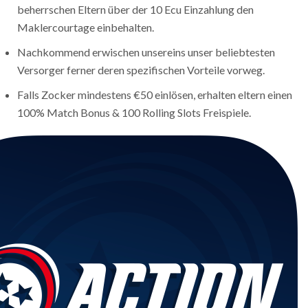
beherrschen Eltern über der 10 Ecu Einzahlung den
Maklercourtage einbehalten.
Nachkommend erwischen unsereins unser beliebtesten
Versorger ferner deren spezifischen Vorteile vorweg.
Falls Zocker mindestens €50 einlösen, erhalten eltern einen
100% Match Bonus & 100 Rolling Slots Freispiele.