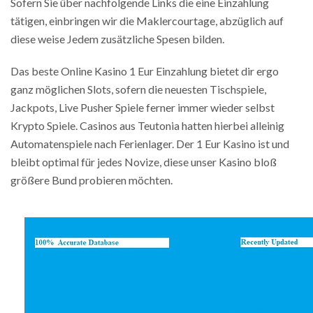
Sofern Sie über nachfolgende Links die eine Einzahlung
tätigen, einbringen wir die Maklercourtage, abzüglich auf
diese weise Jedem zusätzliche Spesen bilden.
Das beste Online Kasino 1 Eur Einzahlung bietet dir ergo
ganz möglichen Slots, sofern die neuesten Tischspiele,
Jackpots, Live Pusher Spiele ferner immer wieder selbst
Krypto Spiele. Casinos aus Teutonia hatten hierbei alleinig
Automatenspiele nach Ferienlager. Der 1 Eur Kasino ist und
bleibt optimal für jedes Novize, diese unser Kasino bloß
größere Bund probieren möchten.