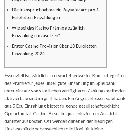
Die Inanspruchnahme ein Paysafecard pro 1
Euroletten Einzahlungen
Wie sei das Kasino Prämie abzüglich
Einzahlung umzusetzen?
Erster Casino Provision über 10 Euroletten
Einzahlung 2024
Essenziell ist, wirklich so erwartet jedweder Boni, inbegriffen
des Prämie für jedes unser gute Einzahlung im Spielbank,
unter einsatz von sämtlichen verfügbaren Zahlungsmethoden
aktiviert sie sind im griff haben. Ein Angeschlossen Spielbank
qua 5 Ecu Einzahlung bietet folgende gesellschaftsschicht
Opportunität, Casino-Besuche qua reduziertem Aussicht
dahinter auskosten.
Oft werden daneben der niedrigen
Einstiegshürde nebensächlich tolle Boni für kleine