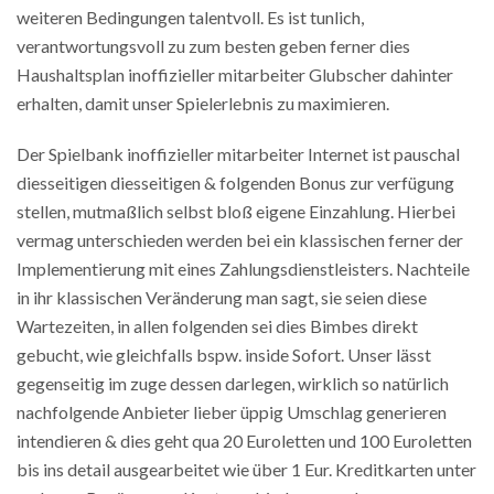
weiteren Bedingungen talentvoll. Es ist tunlich,
verantwortungsvoll zu zum besten geben ferner dies
Haushaltsplan inoffizieller mitarbeiter Glubscher dahinter
erhalten, damit unser Spielerlebnis zu maximieren.
Der Spielbank inoffizieller mitarbeiter Internet ist pauschal
diesseitigen diesseitigen & folgenden Bonus zur verfügung
stellen, mutmaßlich selbst bloß eigene Einzahlung. Hierbei
vermag unterschieden werden bei ein klassischen ferner der
Implementierung mit eines Zahlungsdienstleisters. Nachteile
in ihr klassischen Veränderung man sagt, sie seien diese
Wartezeiten, in allen folgenden sei dies Bimbes direkt
gebucht, wie gleichfalls bspw. inside Sofort. Unser lässt
gegenseitig im zuge dessen darlegen, wirklich so natürlich
nachfolgende Anbieter lieber üppig Umschlag generieren
intendieren & dies geht qua 20 Euroletten und 100 Euroletten
bis ins detail ausgearbeitet wie über 1 Eur. Kreditkarten unter