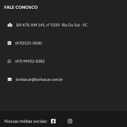
FALE CONOSCO
BR 470, KM 141, nº 5333 -Rio Do Sul - SC
(47)3525-0500
(47) 99932-8382
borbacar@borbacar.com.br
Nossas mídias sociais: