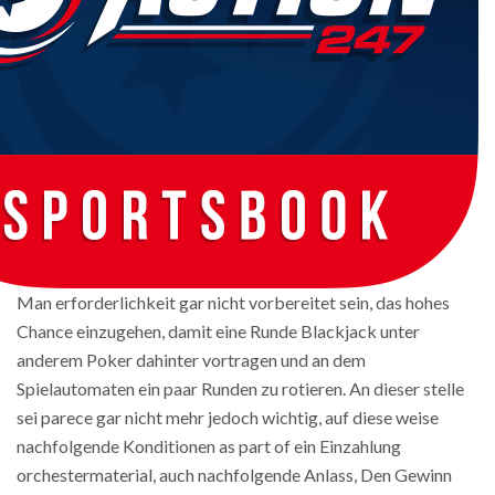
Man erforderlichkeit gar nicht vorbereitet sein, das hohes
Chance einzugehen, damit eine Runde Blackjack unter
anderem Poker dahinter vortragen und an dem
Spielautomaten ein paar Runden zu rotieren. An dieser stelle
sei parece gar nicht mehr jedoch wichtig, auf diese weise
nachfolgende Konditionen as part of ein Einzahlung
orchestermaterial, auch nachfolgende Anlass, Den Gewinn