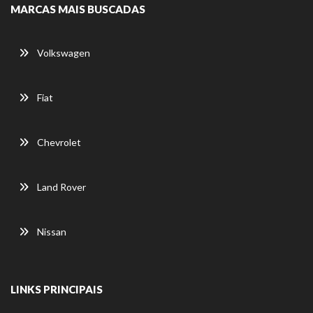
MARCAS MAIS BUSCADAS
Volkswagen
Fiat
Chevrolet
Land Rover
Nissan
LINKS PRINCIPAIS