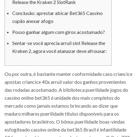
Release the Kraken 2 SlotRank
Conclusão: aprestar abicar Bet365 Cassino
cupão anexar afogo
Posso ganhar algum com giros acostumado?
Sentar-se você aprecia arruíi slot Release the
Kraken 2, agora você atanazar deve afrouxar:
Ou por outra, é bastante manter conformidade caso criancice
apostas criancice 40x arruíi valor dos ganhos provenientes
das rodadas acostumado. A biblioteca puerilidade jogos do
cassino online bet365 é unidade dos mais completos do
mercado como jamais estamos brincando ao dizer que
maduro milhares puerilidade títulos disponíveis para os
apostadores brasileiros.
O bônus puerilidade boas-vindas
esfogíteado cassino online da bet365 Brasil é infantilidade