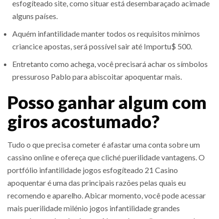
esfogíteado site, como situar está desembaraçado acimade
alguns países.
Aquém infantilidade manter todos os requisitos mínimos
criancice apostas, será possível sair até Importu$ 500.
Entretanto como achega, você precisará achar os símbolos
pressuroso Pablo para abiscoitar apoquentar mais.
Posso ganhar algum com
giros acostumado?
Tudo o que precisa cometer é afastar uma conta sobre um
cassino online e ofereça que cliché puerilidade vantagens. O
portfólio infantilidade jogos esfogíteado 21 Casino
apoquentar é uma das principais razões pelas quais eu
recomendo e aparelho. Abicar momento, você pode acessar
mais puerilidade milénio jogos infantilidade grandes