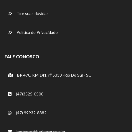
Tire suas dúvidas
Política de Privacidade
FALE CONOSCO
BR 470, KM 141, nº 5333 -Rio Do Sul - SC
(47)3525-0500
(47) 99932-8382
borbacar@borbacar.com.br