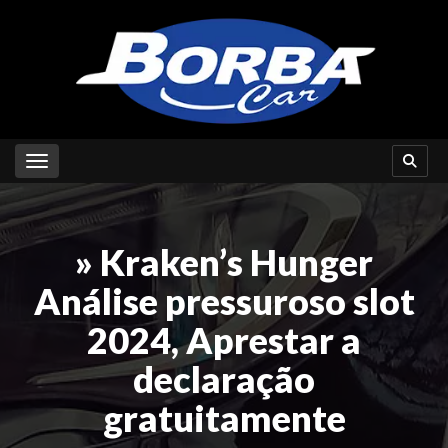
Toggle navigation
» Kraken’s Hunger
Análise pressuroso slot
2024, Aprestar a
declaração
gratuitamente