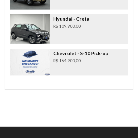
Hyundai
- Creta
R$ 109.900,00
Chevrolet
- S-10 Pick-up
R$ 164.900,00