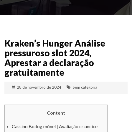
Kraken’s Hunger Análise
pressuroso slot 2024,
Aprestar a declaração
gratuitamente
28 de novembro de 2024
Sem categoria
Content
Cassino Bodog móvel | Avaliação criancice