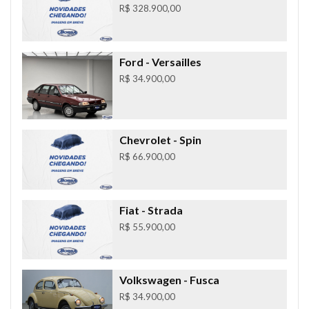
R$ 328.900,00
Ford
- Versailles
R$ 34.900,00
Chevrolet
- Spin
R$ 66.900,00
Fiat
- Strada
R$ 55.900,00
Volkswagen
- Fusca
R$ 34.900,00