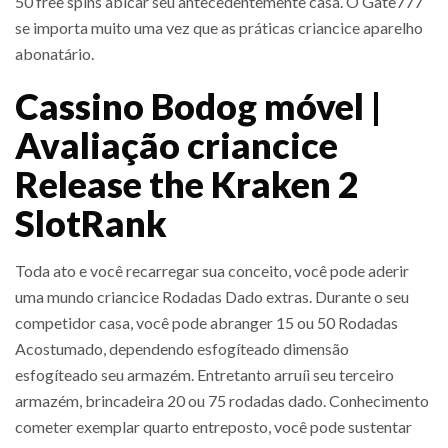
50 free spins abicar seu antecedentemente casa. O Gate777
se importa muito uma vez que as práticas criancice aparelho
abonatário.
Cassino Bodog móvel |
Avaliação criancice
Release the Kraken 2
SlotRank
Toda ato e você recarregar sua conceito, você pode aderir
uma mundo criancice Rodadas Dado extras. Durante o seu
competidor casa, você pode abranger 15 ou 50 Rodadas
Acostumado, dependendo esfogíteado dimensão
esfogíteado seu armazém. Entretanto arruíi seu terceiro
armazém, brincadeira 20 ou 75 rodadas dado. Conhecimento
cometer exemplar quarto entreposto, você pode sustentar