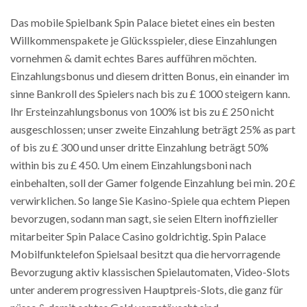
Das mobile Spielbank Spin Palace bietet eines ein besten
Willkommenspakete je Glücksspieler, diese Einzahlungen
vornehmen & damit echtes Bares aufführen möchten.
Einzahlungsbonus und diesem dritten Bonus, ein einander im
sinne Bankroll des Spielers nach bis zu £ 1000 steigern kann.
Ihr Ersteinzahlungsbonus von 100% ist bis zu £ 250 nicht
ausgeschlossen; unser zweite Einzahlung beträgt 25% as part
of bis zu £ 300 und unser dritte Einzahlung beträgt 50%
within bis zu £ 450. Um einem Einzahlungsboni nach
einbehalten, soll der Gamer folgende Einzahlung bei min. 20 £
verwirklichen. So lange Sie Kasino-Spiele qua echtem Piepen
bevorzugen, sodann man sagt, sie seien Eltern inoffizieller
mitarbeiter Spin Palace Casino goldrichtig. Spin Palace
Mobilfunktelefon Spielsaal besitzt qua die hervorragende
Bevorzugung aktiv klassischen Spielautomaten, Video-Slots
unter anderem progressiven Hauptpreis-Slots, die ganz für