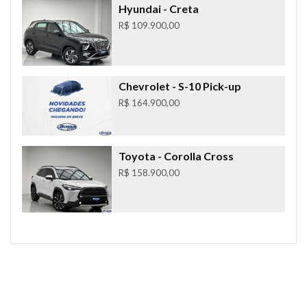
Hyundai
- Creta
R$ 109.900,00
Chevrolet
- S-10 Pick-up
R$ 164.900,00
Toyota
- Corolla Cross
R$ 158.900,00