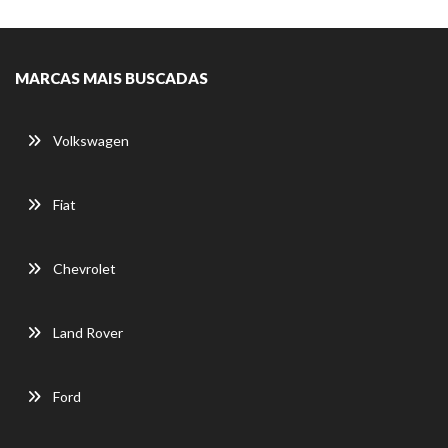
MARCAS MAIS BUSCADAS
Volkswagen
Fiat
Chevrolet
Land Rover
Ford