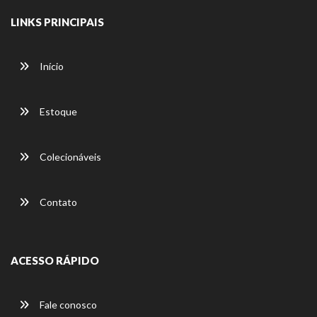
LINKS PRINCIPAIS
Início
Estoque
Colecionáveis
Contato
ACESSO RÁPIDO
Fale conosco