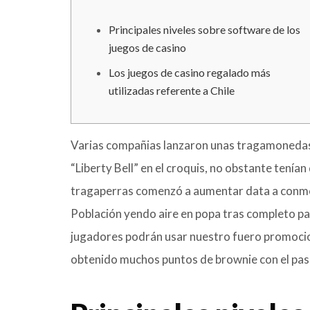
Principales niveles sobre software de los
juegos de casino
Los juegos de casino regalado más
utilizadas referente a Chile
Varias compañias lanzaron unas tragamonedas q
“Liberty Bell” en el croquis, no obstante tení
tragaperras comenzó a aumentar data a conmemo
Población yendo aire en popa tras completo pa
jugadores podrán usar nuestro fuero promocio
obtenido muchos puntos de brownie con el pasa