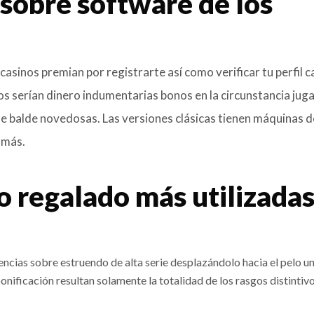
 sobre software de los
casinos premian por registrarte así­ como verificar tu perfil 
s serían dinero indumentarias bonos en la circunstancia jug
e balde novedosas. Las versiones clásicas tienen máquinas de
 más.
o regalado más utilizada
ncias sobre estruendo de alta serie desplazándolo hacia el pelo u
ificación resultan solamente la totalidad de los rasgos distintivo