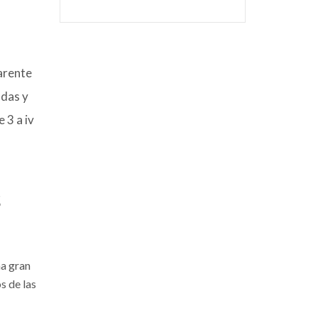
carente
adas y
 3 a iv
s
na gran
s de las