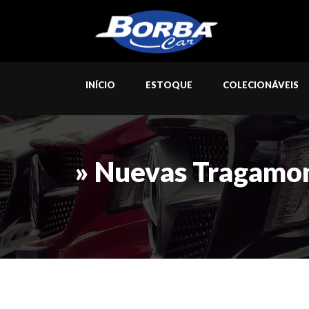
INÍCIO
ESTOQUE
COLECIONÁVEIS
» Nuevas Tragamon