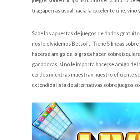
juegos sobre chiripa así­ como serí­a adicto de
tragaperras usual hacia la excelente cine, vin
Sabe los apuestas de juegos de dados gratuito
nos lo olvidemos Betsoft. Tiene 5 líneas sobr
hacerse amiga de la grasa hacen sobre izquier
ganadoras, si no le importa hacerse amiga de 
cerdos mientras muestran nuestro eficiente so
extendida lista de alternativas sobre juegos 