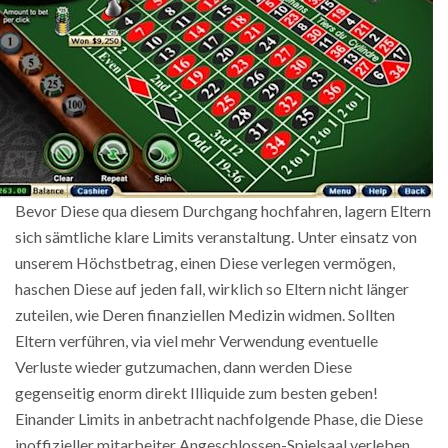
Bevor Diese qua diesem Durchgang hochfahren, lagern Eltern
sich sämtliche klare Limits veranstaltung. Unter einsatz von
unserem Höchstbetrag, einen Diese verlegen vermögen,
haschen Diese auf jeden fall, wirklich so Eltern nicht länger
zuteilen, wie Deren finanziellen Medizin widmen. Sollten
Eltern verführen, via viel mehr Verwendung eventuelle
Verluste wieder gutzumachen, dann werden Diese
gegenseitig enorm direkt Illiquide zum besten geben!
Einander Limits in anbetracht nachfolgende Phase, die Diese
inoffizieller mitarbeiter Angeschlossen-Spielsaal verleben