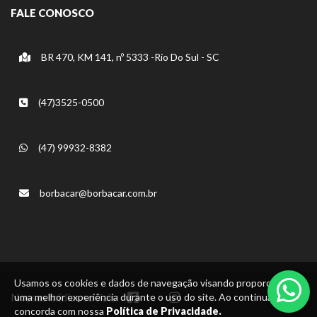
FALE CONOSCO
BR 470, KM 141, nº 5333 -Rio Do Sul - SC
(47)3525-0500
(47) 99932-8382
borbacar@borbacar.com.br
Usamos os cookies e dados de navegação visando proporcionar
Nossas mídias sociais:
uma melhor experiência durante o uso do site. Ao continuar, você
concorda com nossa
Política de Privacidade.