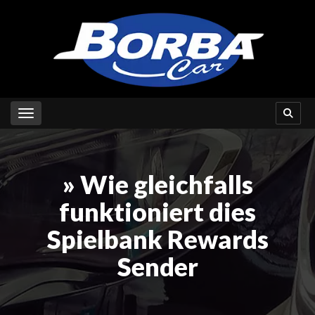
Toggle navigation
» Wie gleichfalls
funktioniert dies
Spielbank Rewards
Sender