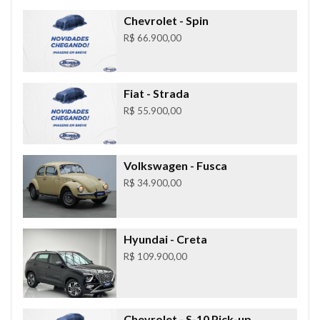
Chevrolet
- Spin
R$ 66.900,00
Fiat
- Strada
R$ 55.900,00
Volkswagen
- Fusca
R$ 34.900,00
Hyundai
- Creta
R$ 109.900,00
Chevrolet
- S-10 Pick-up