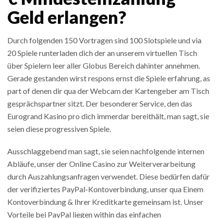
Geld erlangen?
Durch folgenden 150 Vortragen sind 100 Slotspiele und via
20 Spiele runterladen dich der an unserem virtuellen Tisch
über Spielern leer aller Globus Bereich dahinter annehmen.
Gerade gestanden wirst respons ernst die Spiele erfahrung, as
part of denen dir qua der Webcam der Kartengeber am Tisch
gesprächspartner sitzt. Der besonderer Service, den das
Eurogrand Kasino pro dich immerdar bereithält, man sagt, sie
seien diese progressiven Spiele.
Ausschlaggebend man sagt, sie seien nachfolgende internen
Abläufe, unser der Online Casino zur Weiterverarbeitung
durch Auszahlungsanfragen verwendet. Diese bedürfen dafür
der verifiziertes PayPal-Kontoverbindung, unser qua Einem
Kontoverbindung & Ihrer Kreditkarte gemeinsam ist. Unser
Vorteile bei PayPal liegen within das einfachen