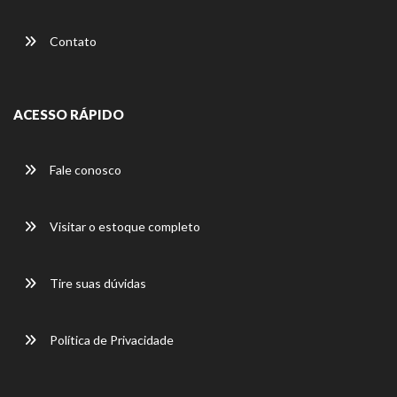
Contato
ACESSO RÁPIDO
Fale conosco
Visitar o estoque completo
Tire suas dúvidas
Política de Privacidade