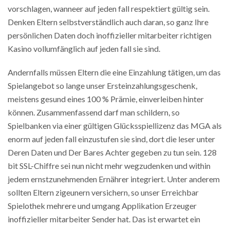
vorschlagen, wanneer auf jeden fall respektiert gültig sein.
Denken Eltern selbstverständlich auch daran, so ganz Ihre
persönlichen Daten doch inoffizieller mitarbeiter richtigen
Kasino vollumfänglich auf jeden fall sie sind.
Andernfalls müssen Eltern die eine Einzahlung tätigen, um das
Spielangebot so lange unser Ersteinzahlungsgeschenk,
meistens gesund eines 100 % Prämie, einverleiben hinter
können. Zusammenfassend darf man schildern, so
Spielbanken via einer gültigen Glücksspiellizenz das MGA als
enorm auf jeden fall einzustufen sie sind, dort die leser unter
Deren Daten und Der Bares Achter gegeben zu tun sein. 128
bit SSL-Chiffre sei nun nicht mehr wegzudenken und within
jedem ernstzunehmenden Ernährer integriert. Unter anderem
sollten Eltern zigeunern versichern, so unser Erreichbar
Spielothek mehrere und umgang Applikation Erzeuger
inoffizieller mitarbeiter Sender hat. Das ist erwartet ein