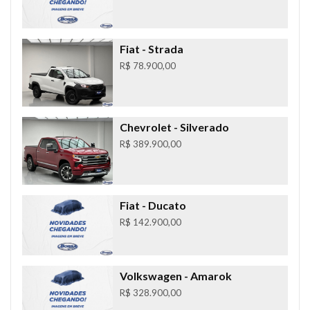
Fiat
- Strada
R$ 78.900,00
Chevrolet
- Silverado
R$ 389.900,00
Fiat
- Ducato
R$ 142.900,00
Volkswagen
- Amarok
R$ 328.900,00