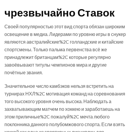
чрезвычайно Ставок
Своей популярностью этот вид спорта обязан широким
освещение в медиа. Лидерами по уровню игры в снукер
являются австралийские%2C голландские и китайские
спортсмены. Только пальма первенства всё же
принадлежит британцам%2C которые регулярно
завоёвывают титулы чемпионов мира и другие
почётные звания.
Значительное число камбэков нельзя встретить на
турнирах НХЛ%2C мотивация команд на соревнования
того высокого уровня очень высока. Наблюдать а
захватывающим матчем по хоккею и заработаешь на
этом приличные%2C пожалуй%2C мечта любого
поклонника данного полубомжового спорта. Если взять
хоккей как одна из спортивных дисциплин для