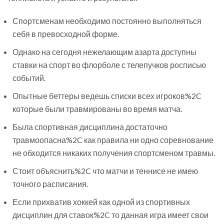
Спортсменам необходимо постоянно выполняться
себя в превосходной форме.
Однако на сегодня нежелающим азарта доступны
ставки на спорт во флорболе с телепучков росписью
событий.
Опытные беттеры ведешь списки всех игроков%2C
которые были травмированы во время матча.
Была спортивная дисциплина достаточно
травмоопасна%2C как правила ни одно соревнование
не обходится никаких получения спортсменом травмы.
Стоит объяснить%2C что матчи и теннисе не имею
точного расписания.
Если прихватив хоккей как одной из спортивных
дисциплин для ставок%2C то данная игра имеет свои