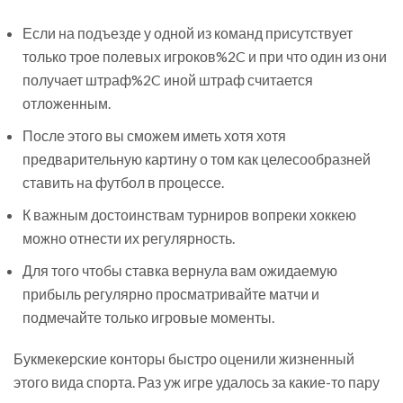
Если на подъезде у одной из команд присутствует
только трое полевых игроков%2C и при что один из они
получает штраф%2C иной штраф считается
отложенным.
После этого вы сможем иметь хотя хотя
предварительную картину о том как целесообразней
ставить на футбол в процессе.
К важным достоинствам турниров вопреки хоккею
можно отнести их регулярность.
Для того чтобы ставка вернула вам ожидаемую
прибыль регулярно просматривайте матчи и
подмечайте только игровые моменты.
Букмекерские конторы быстро оценили жизненный
этого вида спорта. Раз уж игре удалось за какие-то пару