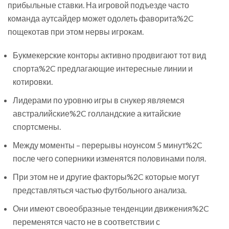
прибыльные ставки. На игровой подъезде часто
команда аутсайдер может одолеть фаворита%2C
пощекотав при этом нервы игрокам.
Букмекерские конторы активно продвигают тот вид
спорта%2C предлагающие интересные линии и
котировки.
Лидерами по уровню игры в снукер являемся
австралийские%2C голландские а китайские
спортсмены.
Между моменты – перерывы ноунсом 5 минут%2C
после чего соперники изменятся половинами поля.
При этом не и другие факторы%2C которые могут
представляться частью футбольного анализа.
Они имеют своеобразные тенденции движения%2C
переменятся часто не в соответствии с