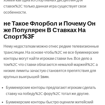
ставок%2C только данная игра существует свои
особенности.
не Такое Флорбол и Почему Он
же Популярен В Ставках На
Спорт%3F
Нему недостаткам можно отнес редкие телевизионные
трансляции. На основе чтобы%2C не все букмекерские
конторы могут найти игрокам ставки live. Все дело а
том%2C что ставки облагаются немалой маржей%2C а
низкие лимиты зачастую становятся препятствия для
крупных выигрышей
1вин
.
Букмекерские конторы предлагают игрокам сделать
ставку на победу%2C фору%2C тотал же другие.
Букмекерские конторы быстро оценили житейский