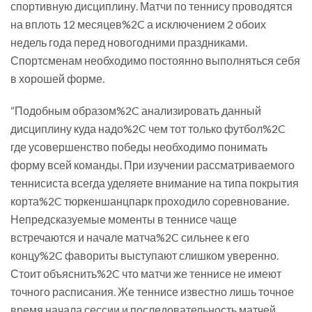
спортивную дисциплину. Матчи по теннису проводятся
на вплоть 12 месяцев%2C а исключением 2 обоих
недель года перед новогодними праздниками.
Спортсменам необходимо постоянно выполняться себя
в хорошей форме.
“Подобным образом%2C анализировать данный
дисциплину куда надо%2C чем тот только футбол%2C
где усовершенство победы необходимо понимать
форму всей команды. При изучении рассматриваемого
теннисиста всегда уделяете внимание на типа покрытия
корта%2C тюркеншанцпарк проходило соревнование.
Непредсказуемые моменты в теннисе чаще
встречаются и начале матча%2C сильнее к его
концу%2C фавориты выступают слишком уверенно.
Стоит объяснить%2C что матчи же теннисе не имеют
точного расписания. Же теннисе известно лишь точное
время начала сессии и последовательность матчей.