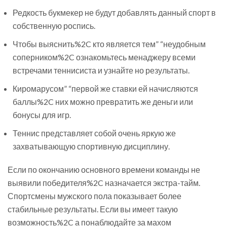
Редкость букмекер не будут добавлять данный спорт в
собственную роспись.
Чтобы выяснить%2C кто является тем” “неудобным
соперником%2C ознакомьтесь менаджеру всеми
встречами теннисиста и узнайте но результаты.
Киромарусом” “первой же ставки ей начисляются
баллы%2C них можно превратить же деньги или
бонусы для игр.
Теннис представляет собой очень яркую же
захватывающую спортивную дисциплину.
Если по окончанию основного времени команды не
выявили победителя%2C назначается экстра-тайм.
Спортсмены мужского пола показывает более
стабильные результаты. Если вы имеет такую
возможность%2C а понаблюдайте за махом