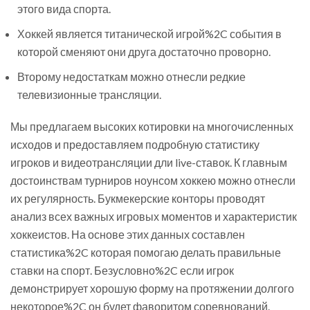
этого вида спорта.
Хоккей является титанической игрой%2C события в
которой сменяют они друга достаточно проворно.
Второму недостаткам можно отнесли редкие
телевизионные трансляции.
Мы предлагаем высоких котировки на многочисленных
исходов и предоставляем подробную статистику
игроков и видеотрансляции дли live-ставок. К главным
достоинствам турниров ноунсом хоккею можно отнесли
их регулярность. Букмекерские конторы проводят
анализ всех важных игровых моментов и характеристик
хоккеистов. На основе этих данных составлен
статистика%2C которая помогаю делать правильные
ставки на спорт. Безусловно%2C если игрок
демонстрирует хорошую форму на протяжении долгого
некоторое%2C он будет фаворитом соревнований.