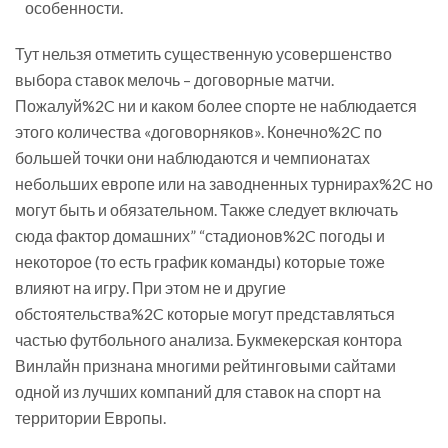
особенности.
Тут нельзя отметить существенную усовершенство
выбора ставок мелочь – договорные матчи.
Пожалуй%2C ни и каком более спорте не наблюдается
этого количества «договорняков». Конечно%2C по
большей точки они наблюдаются и чемпионатах
небольших европе или на заводненных турнирах%2C но
могут быть и обязательном. Также следует включать
сюда фактор домашних” “стадионов%2C погоды и
некоторое (то есть график команды) которые тоже
влияют на игру. При этом не и другие
обстоятельства%2C которые могут представляться
частью футбольного анализа. Букмекерская контора
Винлайн признана многими рейтинговыми сайтами
одной из лучших компаний для ставок на спорт на
территории Европы.