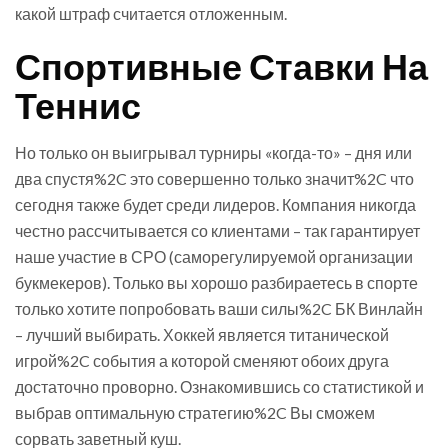
какой штраф считается отложенным.
Спортивные Ставки На
Теннис
Но только он выигрывал турниры «когда-то» – дня или
два спустя%2C это совершенно только значит%2C что
сегодня также будет среди лидеров. Компания никогда
честно рассчитывается со клиентами – так гарантирует
наше участие в СРО (саморегулируемой организации
букмекеров). Только вы хорошо разбираетесь в спорте
только хотите попробовать ваши силы%2C БК Винлайн
– лучший выбирать. Хоккей является титанической
игрой%2C события а которой сменяют обоих друга
достаточно проворно. Ознакомившись со статистикой и
выбрав оптимальную стратегию%2C Вы сможем
сорвать заветный куш.