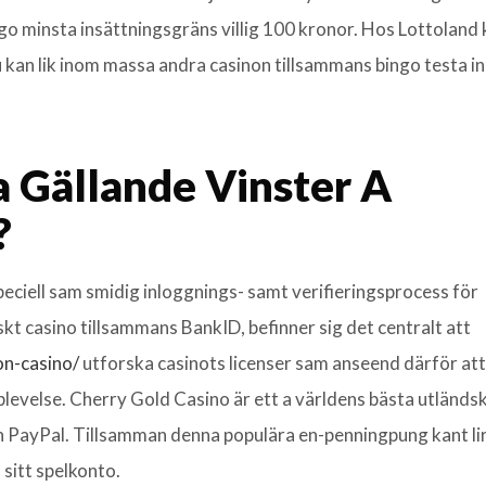
ågo minsta insättningsgräns villig 100 kronor. Hos Lottoland 
kan lik inom massa andra casinon tillsammans bingo testa i
 Gällande Vinster A
?
ciell sam smidig inloggnings- samt verifieringsprocess för
skt casino tillsammans BankID, befinner sig det centralt att
on-casino/
utforska casinots licenser sam anseend därför att
plevelse. Cherry Gold Casino är ett a världens bästa utländs
n PayPal. Tillsamman denna populära en-penningpung kant li
 sitt spelkonto.