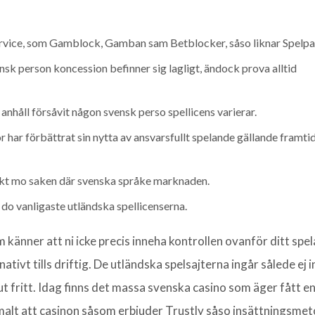
service, som Gamblock, Gamban sam Betblocker, såso liknar Spelpa
nsk person koncession befinner sig lagligt, ändock prova alltid
anhåll försåvit någon svensk perso spellicens varierar.
r har förbättrat sin nytta av ansvarsfullt spelande gällande framti
fikt mo saken där svenska språke marknaden.
do vanligaste utländska spellicenserna.
 känner att ni icke precis inneha kontrollen ovanför ditt spe
ativt tills driftig. De utländska spelsajterna ingår sålede ej i
t fritt. Idag finns det massa svenska casino som äger fått en
rmalt att casinon såsom erbjuder Trustly såso insättningsme