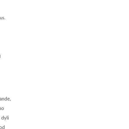
us.
d
lande,
no
 dyli
tod