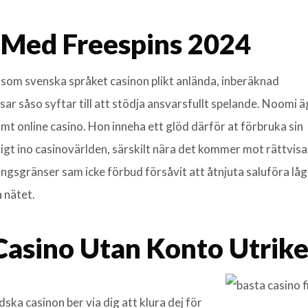
 Med Freespins 2024
som svenska språket casinon plikt anlända, inberäknad
r såso syftar till att stödja ansvarsfullt spelande. Noomi ä
t online casino. Hon inneha ett glöd därför at förbruka sin
ktigt ino casinovärlden, särskilt nära det kommer mot rättvisa
ingsgränser sam icke förbud försåvit att åtnjuta saluföra låg
 nätet.
Casino Utan Konto Utrik
ska casinon ber via dig att klura dej för