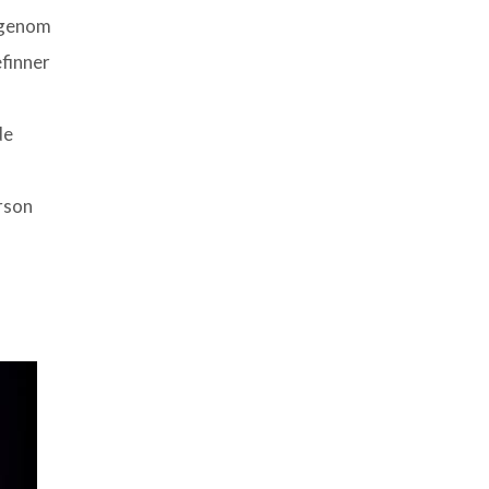
 igenom
efinner
de
rson