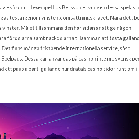
rav – såsom till exempel hos Betsson – tvungen dessa spelas
ingas testa igenom vinsten x omsättningskravet. Nära dett b
ns vinster. Målet tillsammans den här sidan är att ge någon
lara fördelarna samt nackdelarna tillsamman att testa gällan
Det finns många fristående internationella service, såso
Spelpaus. Dessa kan användas på casinon inte me svensk pe
 ett paus a parti gällande hundratals casino sidor runt om i